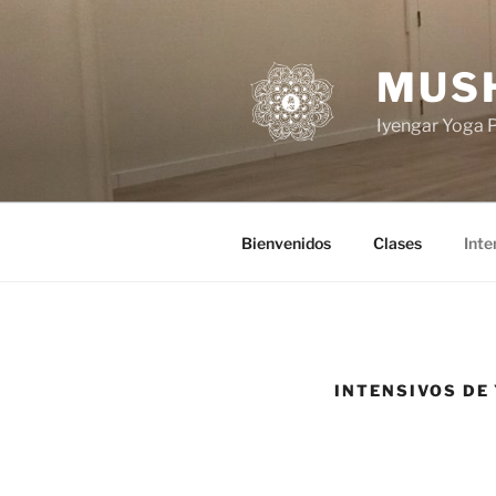
Saltar
al
contenido
MUS
Iyengar Yoga 
Bienvenidos
Clases
Inte
INTENSIVOS DE