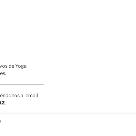
sivos de Yoga
.es
.
iéndonos al email
52
.
a